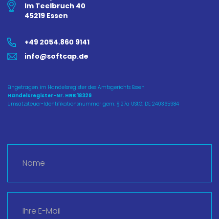
Im Teelbruch 40
45219 Essen
+49 2054.860 9141
info@softcap.de
Eingetragen im Handelsregister des Amtsgerichts Essen
Handelsregister-Nr. HRB 18329
Umsatzsteuer-Identifikationsnummer gem. § 27a UStG: DE 240365984
N
a
m
e
*
E
-
M